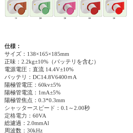
仕様
：
サイズ：
138×165×185mm
正味
：
2.2kg±10%（バッテリを含む）
電源電圧：直流
14.4V±10%
バッテリ：
DC14.8V6400ｍA
陽極管電圧：
60kv±5%
陽極管電流：
1mA±5%
陽極管焦点：
0.3*0.3mm
シャッタースピード
：
0.1～2.00秒
定格電力
：
60VA
総濾過：2.0mmAl
周波数：
30kHz