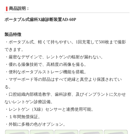
商品説明：
ポータブル式歯科
X線診断装置AD-60P
製品特徴
・ポータブル式、軽くて
持ち
やすい。
1回充電して500枚まで撮影
できます
。
・厳密なデザインで、レントゲンの輻射が漏れない。
・優れる撮像技術で、高精度の画像を撮る。
・便利なポータブルストレージ機能を搭載。
・マザーボード等の部品はすべて絶縁と真空より保護されてい
る。
・口腔組織内部構造教学、歯科診察、及びインプラントに欠かせ
ないレントゲン診療設備。
・レントゲン（
X線）センサーと連携使用可能。
・
１年間無償保証。
・外観に多種の色がオプション
。