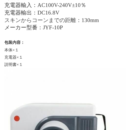
充電器輸入：
AC100V-240V±10％
充電器輸出：
DC16.8V
スキンからコーンまでの距離
：
130mm
メーカー型番：
JYF-10P
包装内容：
本体
×
１
充電器
×
１
説明書
×
１