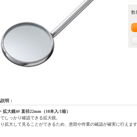
数
品説明：
 拡大鏡4# 直径22mm（10本入/1箱）
までしっかり確認できる拡大鏡。
より拡大して見ることができるため、患部や作業の確認が確実に行えま