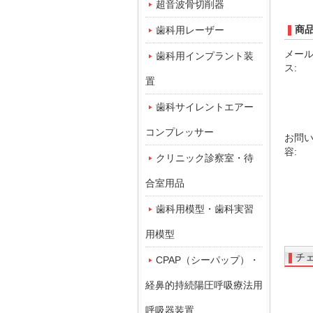
超音波骨切削器
商
歯科用レーザー
メー
歯科用インプラント装
ス:
置
歯科サイレントエアー
コンプレッサー
お問
容:
クリニック診察室・待
合室用品
歯科用模型・歯科実習
用模型
チ
CPAP（シーパップ）・
経鼻的持続陽圧呼吸療法用
呼吸器装置