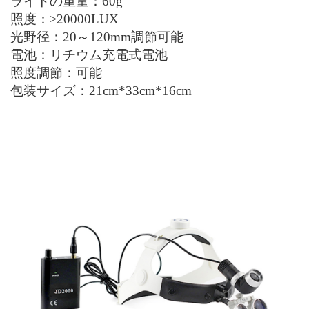
ライトの重量：
60g
照度：
≥20000LUX
光野径：
20
～
120mm
調節可能
電池：
リチウム
充電式
電池
照度調節：可能
包装サイズ：
21
cm*
33
cm*
16
cm