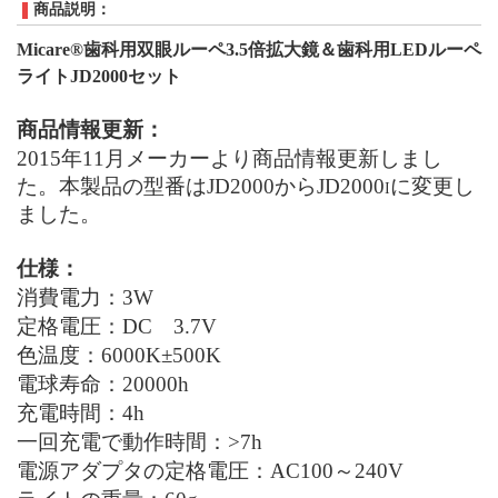
商品説明：
Micare®
歯科用双眼ルーペ3.5倍拡大鏡＆歯科用
LED
ルーペ
ライト
JD2000
セット
商品情報更新：
2015年11月メーカーより商品情報更新しまし
た。本製品の型番はJD2000からJD2000
に変更し
I
ました。
仕様：
消費電力：
3W
定格電圧：
DC
3.7V
色温度：
6000K±500K
電球寿命：
20000
h
充電時間：4
h
一回充電で動作時間：
>7
h
電源アダプタの定格電圧：
AC100～240V