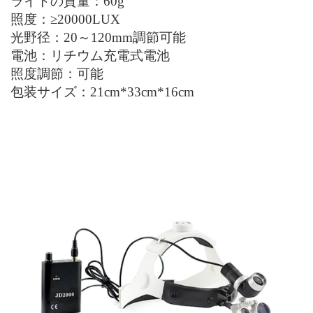
ライトの質量：
60g
照度：
≥20000LUX
光野径：
20
～
120mm
調節可能
電池：
リチウム
充電式
電池
照度調節：可能
包装サイズ：
21
cm*
33
cm*
16
cm