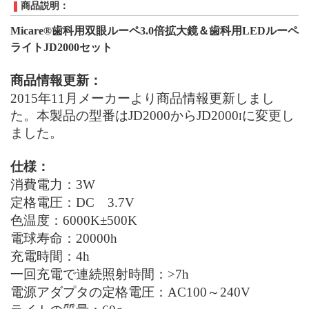
商品説明：
Micare®
歯科用双眼ルーペ3.0倍拡大鏡＆歯科用
LED
ルーペ
ライト
JD2000
セット
商品情報更新：
2015年11月メーカーより商品情報更新しまし
た。本製品の型番はJD2000からJD2000
に変更し
I
ました。
仕様：
消費電力：
3W
定格電圧：
DC
3.7V
色温度：
6000K±500K
電球寿命：
20000
h
充電時間：4
h
一回充電で連続照射時間：
>7
h
電源アダプタの定格電圧：
AC100～240V