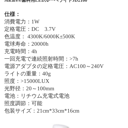
Micare®
歯科用
LED
ルーペライト
JD2100
仕様：
消費電力：
1
W
定格電圧：
DC
3.7V
色温度：
4300K/6000K±500K
電球寿命：
20000
h
充電時間：4
h
一回充電で連続照射時間：
>7
h
電源アダプタの定格電圧：
AC100～240V
ライトの重量：
40g
照度：
>15000LUX
光野径：
20
～
1
0
0mm
電池：
リチウム
充電式
電池
照度調節：可能
包装サイズ：
21
cm*
33
cm*
16
cm