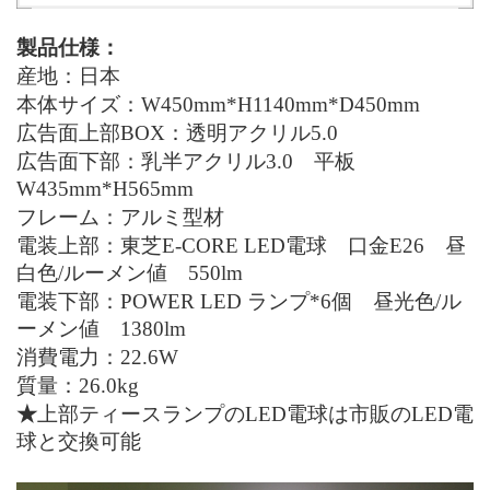
製品仕様：
産地：日本
本体サイズ：
W
450
mm*H
1140
mm*D
450
mm
広告面上部
BOX
：透明アクリル5.0
広告面下部：乳半アクリル3.0 平板
W435mm*H565mm
フレーム：アルミ型材
電装上部：東芝
E-CORE LED
電球 口金
E26
昼
白色/ルーメン値
550lm
電装下部：
POWER LED
ランプ*6個
昼光色/ル
ーメン値 1380
lm
消費電力：22.6
W
質量：26.0
kg
★
上部ティースランプの
LED
電球は市販の
LED
電
球と交換可能