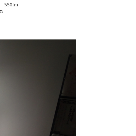
値
550lm
m