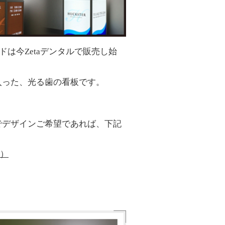
ンドは今
Zeta
デンタルで販売し始
入った、光る歯の看板です。
。
でデザインご希望であれば、下記
）