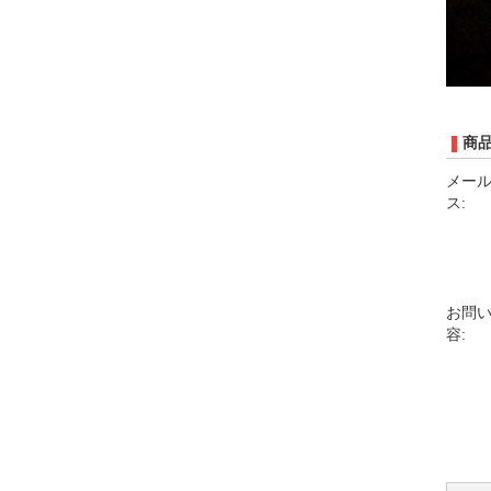
商
メー
ス:
お問
容: