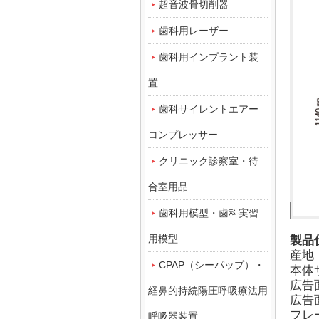
超音波骨切削器
歯科用レーザー
歯科用インプラント装
置
歯科サイレントエアー
コンプレッサー
クリニック診察室・待
合室用品
歯科用模型・歯科実習
用模型
製品
産地
CPAP（シーパップ）・
本体
広告
経鼻的持続陽圧呼吸療法用
広告
フレ
呼吸器装置