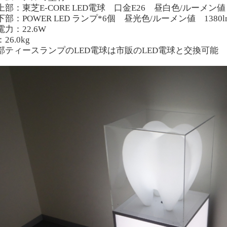
上部：東芝
E-CORE LED
電球 口金
E26
昼白色/ルーメン
下部：
POWER LED
ランプ*6個 昼光色/ルーメン値 1380
l
力：22.6
W
26.0
kg
部ティースランプの
LED
電球は市販の
LED
電球と交換可能