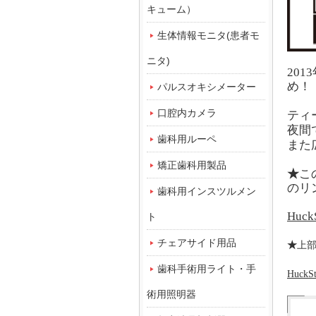
キューム）
生体情報モニタ(患者モ
ニタ)
20
め！
パルスオキシメーター
口腔内カメラ
ティ
夜間
歯科用ルーペ
また
矯正歯科用製品
★
こ
のリ
歯科用インスツルメン
Huck
ト
チェアサイド用品
★
上
歯科手術用ライト・手
HuckSt
術用照明器