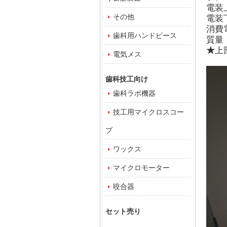
電装
その他
電装
消費電
歯科用ハンドピース
質量：
★
上
電気メス
歯科技工向け
歯科ラボ機器
技工用マイクロスコー
プ
ワックス
マイクロモーター
咬合器
セット売り