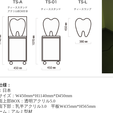
仕様：
：日本
サイズ：
W
450
mm*H
1140
mm*D
450
mm
面上部
BOX
：透明アクリル5.0
面下部：乳半アクリル3.0 平板
W435mm*H565mm
ーム：アルミ型材