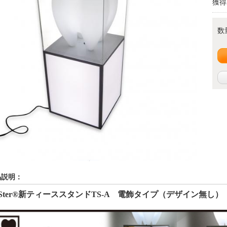
獲得
数
品説明：
Ster®
新ティーススタンド
TS-A
電飾タイプ（デザイン無し）