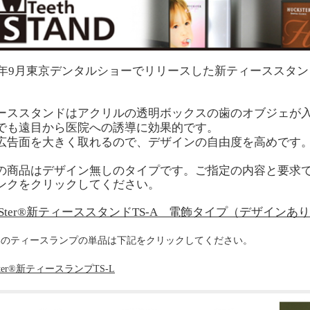
13年9月東京デンタルショーでリリースした新ティーススタ
ーススタンドはアクリルの透明ボックスの歯のオブジェが
でも遠目から医院への誘導に効果的です。
広告面を大きく取れるので、デザインの自由度を高めです
の商品はデザイン無しのタイプです。ご指定の内容と要求
ンクをクリックしてください。
Ster®
新ティーススタンド
TS-A
電飾タイプ（デザインあり
部のティースランプの単品は下記をクリックしてください。
er
®
新ティースランプ
TS-L