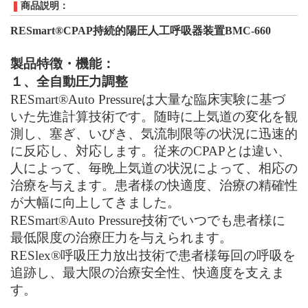
商品説明：
RESmart
®CPAP
持続的陽圧人工呼吸器装置
BMC-660
製品特徴・機能：
１、全自動圧力調整
RESmart
®
Auto Pressure
は大量な臨床実験に基づ
いた先進計算技術です。随時に上気道の変化を観
測し、塞ぎ、いびき、気流制限等の状況に迅速的
に反応し、対応します。従来の
CPAP
とは違い、
人によって、毎晩上気道の状況によって、相応の
治療を与えます。患者様の快適度、治療の精確性
が大幅に向上してきました。
RESmart
®
Auto Pressure
技術でいつでも患者様に
最低限度の治療圧力を与えられます。
RESlex
®
呼吸圧力放出技術で患者様毎回の呼吸を
追跡し、最大限の治療安全性、快適度を支えま
す。