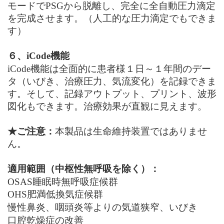
モードで
PSG
から脱離し、完全に全自動圧力滴定
を完成させます。（人工的な圧力滴定でもできま
す）
６、
iCode
機能
iCode
機能は全面的に患者様１日～１年間のデー
タ（いびき、治療圧力、気流変化）を記録できま
す。そして、記録アウトプット、プリント、波形
図化もできます。治療効果が直観に見えます。
★ご注意：
本製品は生命維持装置ではありませ
ん。
適用範囲（中枢性無呼吸を除く）：
OSAS睡眠時無呼吸症候群
OHS肥満低換気症候群
慢性鼻炎、咽頭炎等よりの気道狭窄、いびき
口腔乾燥症の改善