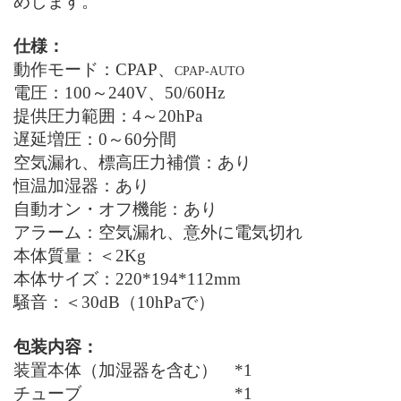
めします。
仕様：
動作モード：
CPAP
、
CPAP-AUTO
電圧：100～240
V
、
50/60Hz
提供圧力範囲：4～20
hPa
遅延増圧：0～60分間
空気漏れ、標高圧力補償：あり
恒温加湿器：あり
自動オン・オフ機能：あり
アラーム：空気漏れ、意外に電気切れ
本体質量：
＜2Kg
本体サイズ：
220*194*112mm
騒音：
＜30dB
（
10hPa
で）
包装内容：
装置本体（加湿器を含む） *1
チューブ *1