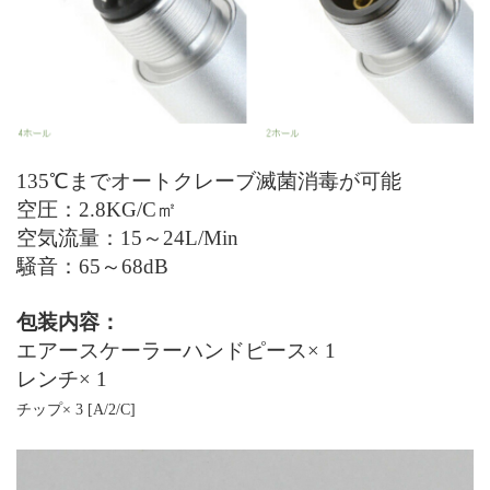
135℃
まで
オートクレーブ
滅菌消毒
が可能
空
圧
：
2.8KG/
C
㎡
空気流
量
：
15
～
24L/Min
騒音：
65
～
68dB
包装
内容：
エアースケーラーハンドピース× 1
レンチ× 1
チップ
× 3
[A/2/C]