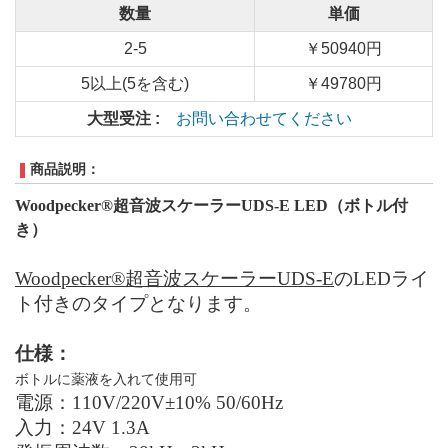
数量
単価
2-5
￥50940円
5以上(5を含む)
￥49780円
大型受注 :
お問い合わせてください
商品説明：
Woodpecker®超音波スケーラーUDS-
E
LED
（ボトル付
き）
Woodpecker®超音波スケーラーUDS-
E
の
LED
ライ
ト付きのタイプとなります。
仕様：
ボトルに薬液を入れて使用可
電源：1
10V/220V±10%
50/60Hz
入力：24
V
1.3
A