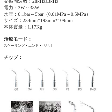
発振周波数：
28kHz±3kHz
電力：
3W
～38
W
水圧：
0.1bar
～
5bar
（
0.01MPa
～
0.5MPa
）
サイズ：
234mm
*
193mm
*
109mm
本体質量：
1.17
Kg
治療モード：
スケーリング・エンド・ペリオ
チップ：