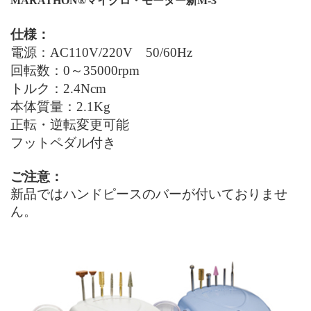
MARATHON®
マイクロ・モーター
新
M-3
仕様：
電源：
AC
110
V/220V
50
/
60
Hz
回転数：0～35000
rpm
トルク：
2.4Ncm
本体質量：2.1
Kg
正転・逆転変更可能
フットペダル付き
ご注意：
新品ではハンドピースのバーが付いておりませ
ん。