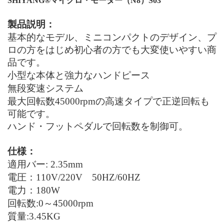
SHIYANG®マイクロ・モーター
（
N8）S03
製品説明：
基本的なモデル、ミニコンパクト
のデザイン、
プ
ロの方をはじめ初心者の方でも大変使いやすい商
品
です
。
小型な本体と強力なハンドピース
無段
変速
システム
最大
回転数
4
5000rpmの高速タイプで正逆回転も
可能です
。
ハンド・フットペダルで回転数を制御可。
仕様
：
適用
バー: 2.35mm
電圧：110V/220V
50HZ/60HZ
電力：180W
回転数
:0
～
4
5000
rpm
質
量:
3
.
4
5KG