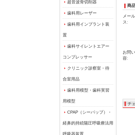
超音波骨切削器
商
歯科用レーザー
メー
ス:
歯科用インプラント装
置
歯科サイレントエアー
お問
コンプレッサー
容:
クリニック診察室・待
合室用品
歯科用模型・歯科実習
用模型
チ
CPAP（シーパップ）・
経鼻的持続陽圧呼吸療法用
呼吸器装置