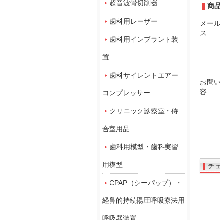
超音波骨切削器
商
歯科用レーザー
メー
ス:
歯科用インプラント装
置
歯科サイレントエアー
お問
容:
コンプレッサー
クリニック診察室・待
合室用品
歯科用模型・歯科実習
用模型
チ
CPAP（シーパップ）・
経鼻的持続陽圧呼吸療法用
呼吸器装置