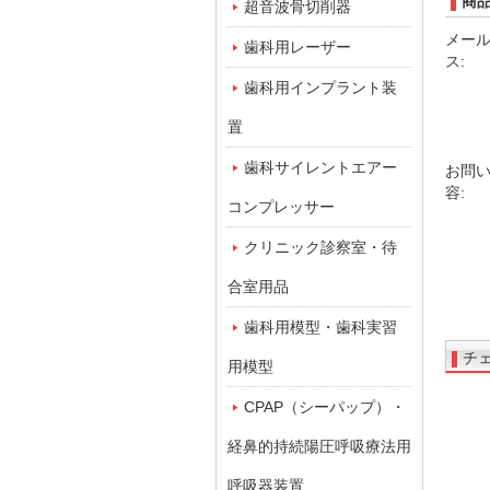
商
超音波骨切削器
メー
歯科用レーザー
ス:
歯科用インプラント装
置
歯科サイレントエアー
お問
容:
コンプレッサー
クリニック診察室・待
合室用品
歯科用模型・歯科実習
チ
用模型
CPAP（シーパップ）・
経鼻的持続陽圧呼吸療法用
呼吸器装置