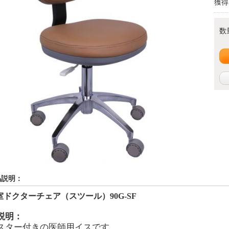
獲得
数
品説明：
室ドクターチェア（スツール）90
G-SF
説明：
スター付きの医師用イスです。