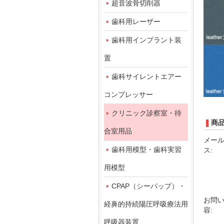
超音波骨切削器
歯科用レーザー
歯科用インプラント装
置
歯科サイレントエアー
コンプレッサー
クリニック診察室・待
商
合室用品
メー
歯科用模型・歯科実習
ス:
用模型
CPAP（シーパップ）・
お問
経鼻的持続陽圧呼吸療法用
容:
呼吸器装置