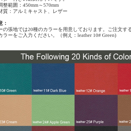
調整範囲：
450
mm～
570
mm
材質：アルミキャスト、レザー
意：
ーの張地では
20
種のカラーを用意しております。ご注文す
カラーをご入力ください。（例え：
leather 10# Green)