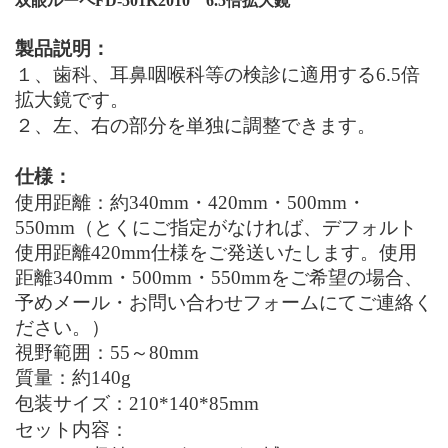
双眼ルーペFD-501
K
201
0
6
.5倍拡大鏡
製品説明：
１、
歯科、耳鼻咽喉科等の検診に適用する
6
.5倍
拡大鏡
です。
２、
左、右の部分を単独に調整できます。
仕様：
使用距離：約340
mm
・420
mm
・500mm・
550mm（とくにご指定がなければ、
デフォルト
使用距離420mm仕様をご発送いたします。使用
距離340
mm
・
500mm・550mmをご希望の場合、
予めメール・お問い合わせフォームにてご連絡く
ださい。）
視野範囲：55
～
80mm
質量：約140g
包装サイズ：210
*
140
*
85mm
セット内容：