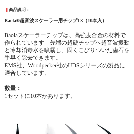
商品説明：
Baola®超音波スケーラー用チップT
3
（10本入）
Baolaスケーラーチップは、高強度合金の材料で
作られています。先端の超硬チップへ超音波振動
と冷却消毒水を噴霧し、固くこびりついた歯石を
手早く除去
できます。
EMS
社、
Woodpecker
社の
UDS
シリーズの製品に
適合しています。
数量：
1セットに10本があります。