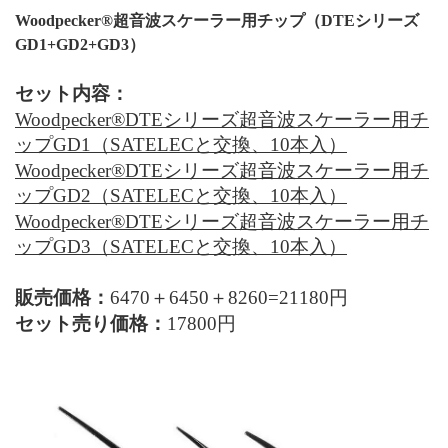
Woodpecker®超音波スケーラー用チップ（
DTE
シリーズ
GD1+GD2+GD3
）
セット内容：
Woodpecker®
DTE
シリーズ超音波スケーラー用チ
ップG
D
1（
SATELEC
と交換、
10
本入）
Woodpecker®
DTE
シリーズ超音波スケーラー用チ
ップG
D
2
（
SATELEC
と交換、
10
本入）
Woodpecker®
DTE
シリーズ超音波スケーラー用チ
ップG
D
3
（
SATELEC
と交換、
10
本入）
販売価格：
6470＋6450＋8260
=
21180円
セット売り価格：
17800円