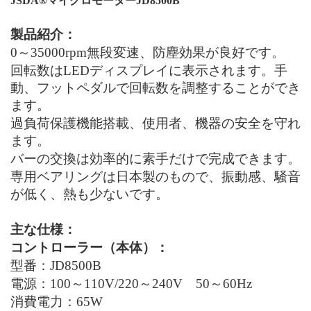
JSDA®
マイクロモーターJD
8
500
B
製品紹介：
0
～
35000rpm
無段変速、防塵効果が良好です。
回転数はLEDディスプレイに表示されます。手
動、フットペダルで回転数を調整することができ
ます。
過負荷保護機能搭載、使用者、機器の安全を守れ
ます。
バーの交換は効率的に素手だけで完成できます。
専用ベアリングは日本製のもので、振動感、騒音
が低く、熱も少ないです。
主な仕様：
コントローラー（本体）：
型番：JD
8
500
B
電源：
100
～110
V/220
～240
V
50～60
Hz
消費電力：
65W