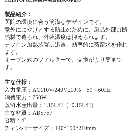
CRISTOFOLI
®
歯科用蒸留水器
Puro
製品紹介：
医院の環境に合う簡潔なデザインです。
意外ににやけどする防止のために、製品外部は断
熱材で造られ、外装温度は抑えられます。
テフロン加熱装置は迅速、効率的に蒸留水を作れ
ます。
オープン式のフィルターで、交換がより簡単で
す。
主な仕様：
入力電圧：AC110
V/240V±10%
50～60
Hz
消費電力：750
W
蒸留水産出量：1
.15
L/H（
±0.15
L/H）
主な材質：
ABS757
容積：4
L
チャンバーサイズ：140*150*210mm