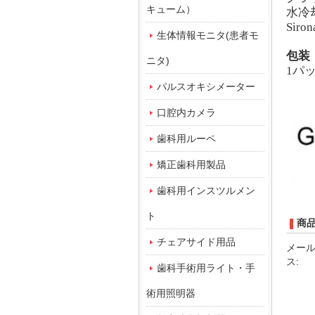
キューム）
水冷
Siron
生体情報モニタ(患者モ
包装
ニタ)
1パ
パルスオキシメーター
口腔内カメラ
歯科用ルーペ
矯正歯科用製品
歯科用インスツルメン
ト
商
チェアサイド用品
メー
ス:
歯科手術用ライト・手
術用照明器