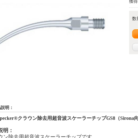
獲得
数
品説明：
pecker®
クラウン除去用
超音波スケーラーチップG
S
8
（
Sirona
説明：
ウン除去用超音波スケーラーチップです。