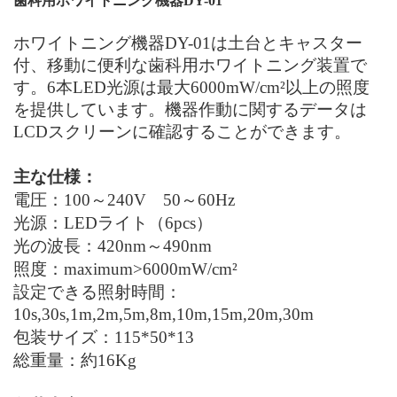
歯科用ホワイトニング機器
DY-0
1
ホワイトニング機器
DY-01
は土台とキャスター
付、移動に便利な歯科用ホワイトニング装置で
す。6本
LED
光源は最大6000mW/cm
²
以上の照度
を提供しています。機器作動に関するデータは
LCD
スクリーンに確認することができます。
主な仕様：
電圧：100～240
V
50～60
Hz
光源：
LED
ライト（6pcs）
光の波長：420nm～490nm
照度：maximum>6000mW/cm
²
設定できる照射時間：
10s,30s,1m,2m,5m,8m,10m,15m,20m,30m
包装サイズ：115*50*13
総重量：約16
Kg