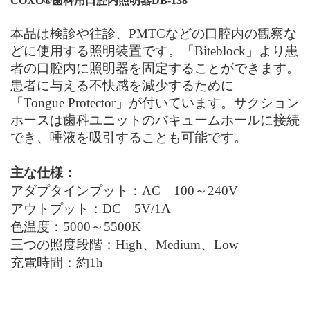
COXO
®
歯科用口腔内照明器DB-138
本品は検診や往診、PMTCなどの口腔内の観察な
どに使用する
照明装置です。「Biteblock」より患
者の口腔内に照明器を固定することができます。
患者に与える不快感を減少するために
「
T
ongue
P
rotector」が付いています。サクション
ホースは歯科ユニットのバキュームホールに接続
でき、唾液を吸引することも可能です。
主な仕様：
アダプタインプット：
AC
100～240
V
アウトプット：
DC
5
V/1A
色温度：5000～5500
K
三つの照度段階：High、Medium、Low
充電時間：約
1h