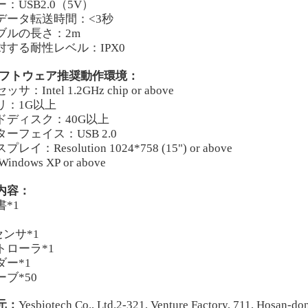
：USB2.0（5V）
データ転送時間：<3秒
ブルの長さ：2
m
対する耐性レベル
：
IPX0
フトウェア推奨動作環境：
セッサ
：
Intel 1.2GHz chip or above
リ
：
1G
以上
ドディスク
：
40G
以上
ターフェイス
：
USB 2.0
スプレイ
：
Resolution 1024
*
758 (15") or above
Windows XP or above
内容：
書*1
ンサ*1
トローラ*1
ダー*1
ーブ
*50
元：
Yesbiotech Co., Ltd.2-321, Venture Factory, 711, Hosan-do