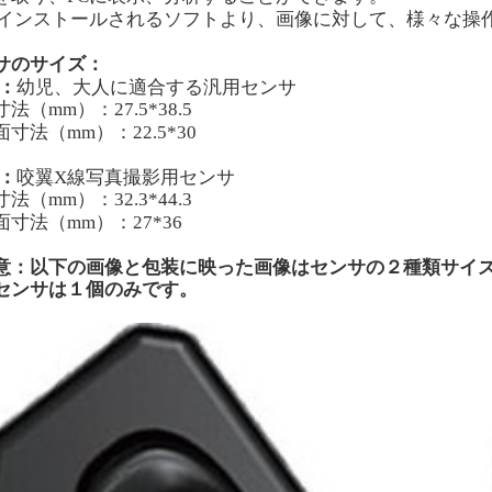
インストールされる
ソフトより、画像に対して、様々な操
サのサイズ：
：
幼児、大人に適合する汎用センサ
寸法（
mm
）：27.5*38.5
面寸法（
mm
）：22.5*30
2：
咬翼X線写真撮影用センサ
寸法（
mm
）：32.3*44.3
面寸法（
mm
）：27*36
意：以下の画像と包装に映った画像はセンサの２種類サイ
センサは１個のみです。