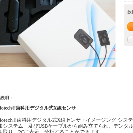
数
品説明：
biotech®歯科用デジタル式
X
線センサ
biotech®歯科用デジタル式
X
線センサ
・イメージング·シス
集システム、及び
USB
ケーブルから組み立てられ、デンタル
を取り、
PC
に表示、分析することができます。