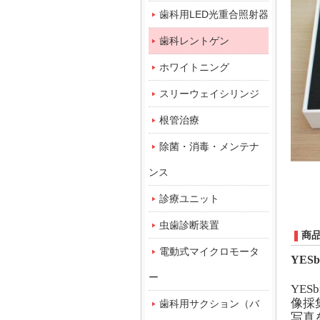
歯科用LED光重合照射器
歯科レントゲン
ホワイトニング
スリーウェイシリンジ
根管治療
除菌・消毒・メンテナ
ンス
診療ユニット
虫歯診断装置
商
電動式マイクロモータ
Y
ES
ー
Y
ES
像採
歯科用サクション（バ
写真