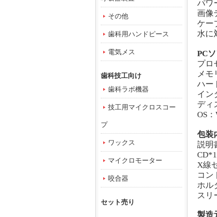
パワー
画像
その他
ケー
水に
歯科用ハンドピース
電気メス
PC
ソ
プロ
メモ
歯科技工向け
ハー
歯科ラボ機器
イン
ディ
技工用マイクロスコー
OS
：
プ
包装
ワックス
説明
CD
*1
マイクロモーター
X
線セ
コン
咬合器
ホル
スリ
セット売り
製造