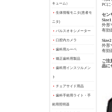
キューム）
PC
に
生体情報モニタ(患者モ
セン
Size1
ニタ)
外形
有効
パルスオキシメーター
口腔内カメラ
Size
外形
歯科用ルーペ
有効
矯正歯科用製品
ご注
品に
歯科用インスツルメン
ト
チェアサイド用品
歯科手術用ライト・手
術用照明器