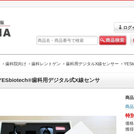
ログ
ム
歯科院向け
歯科レントゲン
歯科用デジタルX線センサー
YES
YESbiotech®歯科用デジタル式X線センサ
商品
商品
特別
価格
獲得