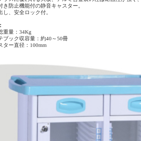
付き防止機能付の静音キャスター。
出し、安全ロック付。
：
総重量：34
Kg
テブック収容量：約40～50冊
スター直径：100mm