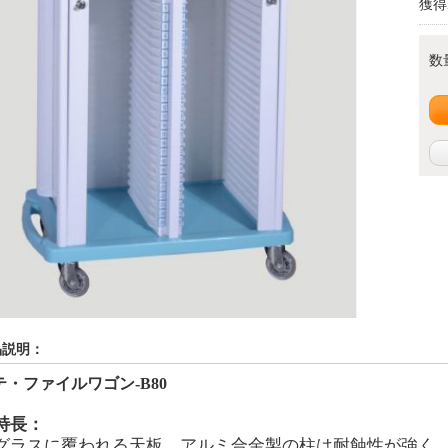
獲得
数
品説明：
テ・ファイルワゴン
-
B80
特長：
グラスに覆われる天板、アルミ合金製の柱は耐蝕性が強く