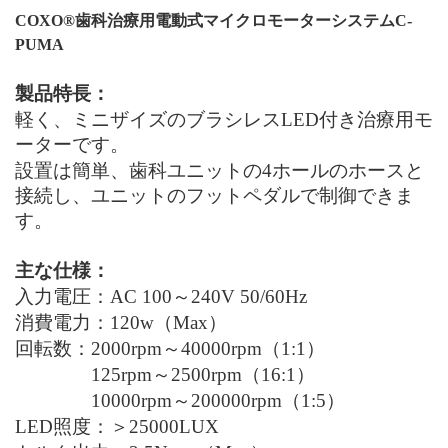
COXO®
歯科治療用電動式マイクロモーターシステム
C-
PUMA
製品特長：
軽く、ミニザイズのブラシレス
LED
付き治療用モ
ーターです。
設置は簡単、歯科ユニットの4ホールのホースと
接続し、ユニットのフットペダルで制御できま
す。
主な仕様：
入力電圧：AC 100～240V
50
/
60
Hz
消費電力：120w（
Max
）
回転数：2000rpm～40000rpm（1:1）
125rpm～2500rpm（16:1）
10000rpm～200000rpm（1:5）
LED
照度：＞25000LUX