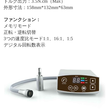
トルク出力：3.5N.cm（
Max
）
外形寸法：158mm*132mm*63mm
ファンクション：
メモリモード
正転・逆転切替
3つの
速度比
モード
1:1、16:1、1:5
デジタル回転数表示