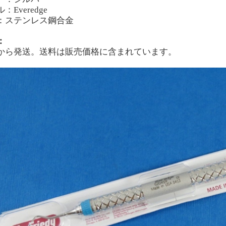
：Everedge
：ステンレス鋼合金
：
から発送。送料は販売価格に含まれています。