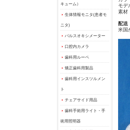
キューム）
モデル
素材
生体情報モニタ(患者モ
配送
ニタ)
米国
パルスオキシメーター
口腔内カメラ
歯科用ルーペ
矯正歯科用製品
歯科用インスツルメン
ト
チェアサイド用品
歯科手術用ライト・手
術用照明器