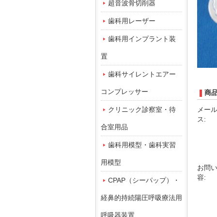
超音波骨切削器
歯科用レーザー
歯科用インプラント装
置
歯科サイレントエアー
コンプレッサー
商
メー
クリニック診察室・待
ス:
合室用品
歯科用模型・歯科実習
用模型
お問
容:
CPAP（シーパップ）・
経鼻的持続陽圧呼吸療法用
呼吸器装置