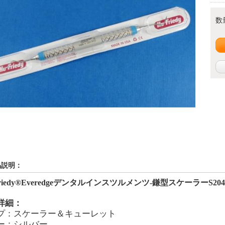
数
品説明：
iedy
®Everedge
デンタルインスツルメンツ
-
鎌型
スケーラー
S20
詳細：
プ：スケーラー＆キューレット
ー：シルバー