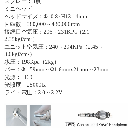
スプレー
：
3点
ミニヘッド
ヘッドサイズ：
Φ
1
0
.
8
xH13.
14
mm
回転数：3
8
0
,
000
～
43
0,000
rpm
接続口空気圧：206～231KPa（2.1～
2.35kgf/cm
²
）
ユニット空気圧：240～294KPa（2.45～
3.0kgf/cm
²
）
水圧：198Kpa（2kg）
バー：Φ1.59mm～Φ1.6mmx21mm～23mm
光源：
LED
光照度：25000lx
ライト電圧：3.0～3.2V