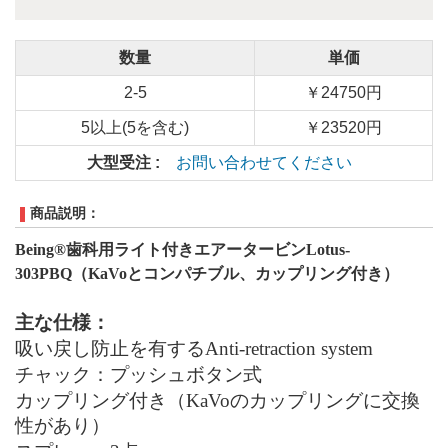
数量
単価
2-5
￥24750円
5以上(5を含む)
￥23520円
大型受注 :
お問い合わせてください
商品説明：
Being®
歯科用ライト付きエアータービン
Lotus-
30
3
PBQ（
KaVo
とコンパチブル、カップリング付き）
主な仕様：
吸い戻し防止
を有する
Anti-retraction system
チャック：
プッシュボタン式
カップリング付き
（KaVoのカップリングに交換
性があり）