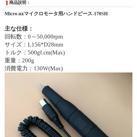
商品説明：
M
icro-nxマイクロモータ用ハンドピース
-170SH
主な仕様：
回転数：0～50
,
000
rpm
サイズ：
L156*D28mm
トルク：500gf.cm
(Max)
重量：200
g
消費電力：130
W(Max)