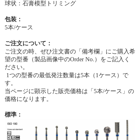
球状：石膏模型トリミング
包装：
5本
/
ケース
ご注文について：
ご注文の時、ぜひ注文書の「備考欄」にご購入希
望の型番（製品画像中のOrder No.
）
をご
記入
く
ださい。
1つの型番の最低発注数量は
5
本（1ケース）で
す。
当ページに顕示した販売価格は「5本
/
ケース」の
価格になります。
標準：