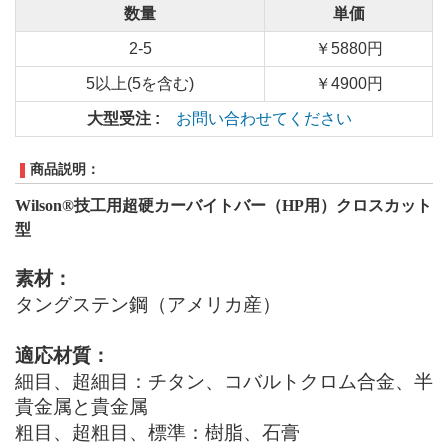
数量
単価
2-5
￥5880円
5以上(5を含む)
￥4900円
大型受注 :
お問い合わせてください
商品説明：
Wilson
®
技工用超硬カーバイトバー（
HP
用）クロスカット
型
素材：
タングステン鋼
（アメリカ産）
適応材質：
細目、超細目：チタン、コバルトクロム合金、半
貴金属と貴金属
粗目、超粗目、標準：樹脂、石膏