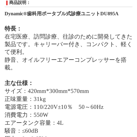
商品説明：
Dynamic®
歯科用
ポータブル式診療ユニットDU895A
特長：
在宅医療、訪問診療、往診のために開発してきた
製品です。キャリーバー付き、コンパクト、軽く
て便利。
静音、オイルフリーエアーコンプレッサーを搭
載。
主な仕様：
サイズ：420
mm
*300
mm
*570
mm
正味重量：31
kg
電源電圧：110
/220V±10
％ 50～60
Hz
消費電力：550
W
エアータンク容量：4
L
騒音：≤60dB