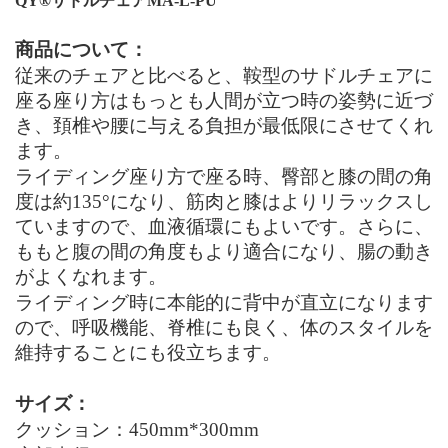
QY®
サドルチェアMA-L-PU
商品について：
従来のチェアと比べると、鞍型の
サドルチェア
に
座る座り方はもっとも人間が立つ時の姿勢に近づ
き、頚椎や腰に与える負担が最低限にさせてくれ
ます。
ライディング座り方で座る時、臀部と膝の間の角
度は約135
°
になり、筋肉と膝はよりリラックスし
ていますので、血液循環にもよいです。さらに、
ももと腹の間の角度もより適合になり、腸の動き
がよくなれます。
ライディング時に本能的に背中が直立になります
ので、呼吸機能、脊椎にも良く、体のスタイルを
維持することにも役立ちます。
サイズ：
クッション：450mm*300mm