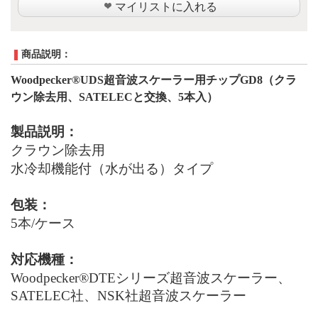
マイリストに入れる
商品説明：
Woodpecker®UDS超音波スケーラー用チップG
D
8
（
クラ
ウン除去用、
SATELEC
と交換、
5
本入）
製品説明：
クラウン除去用
水冷却機能付（水が出る）タイプ
包装：
5本
/
ケース
対応機種：
Woodpecker®
DTE
シリーズ
超音波スケーラー
、
SATELEC
社、
NSK
社
超音波スケーラー