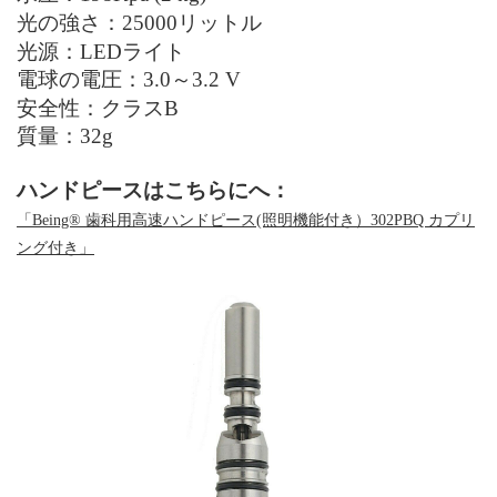
光の強
さ：
25000リットル
光源：
LED
ライト
電球の電圧
：
3.0
～
3.2 V
安全性：
クラス
B
質量：32g
ハンドピースはこちらにへ：
「Being® 歯科用高速ハンドピース(照明機能付き）302PBQ カプリ
ング付き」