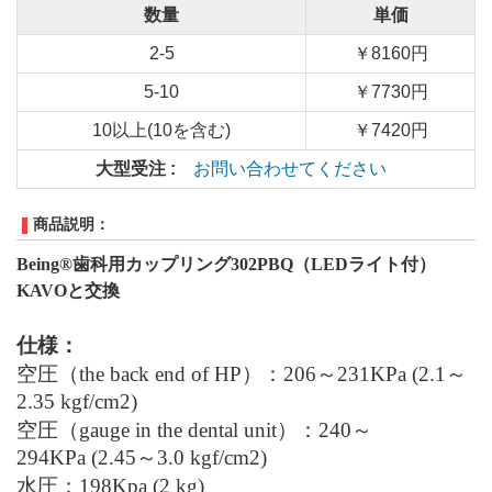
数量
単価
2-5
￥8160円
5-10
￥7730円
10以上(10を含む)
￥7420円
大型受注 :
お問い合わせてください
商品説明：
Being®歯科用カップリング302PBQ（LEDライト付）
KAVOと交換
仕様
：
空圧（the back end of HP）
：
206
～
231KPa (2.1
～
2.35 kgf/cm2)
空圧（gauge in the dental unit）
：
240
～
294KPa (2.45
～
3.0 kgf/cm2)
水圧
：
198Kpa (2 kg)