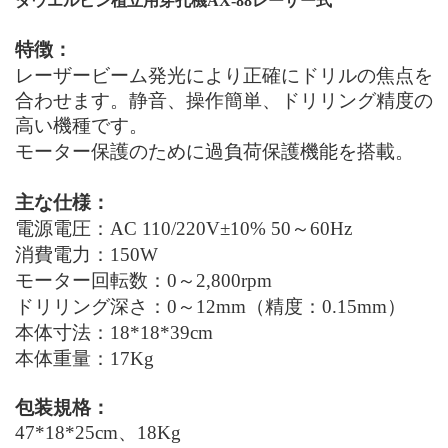
ダウエルピン植立用穿孔機AX-88
レーザー式
特徴：
レーザービーム発光により正確にドリルの焦点を
合わせます。静音、操作簡単、ドリリング精度の
高い機種です。
モーター保護のために過負荷保護機能を搭載。
主な仕様：
電源電圧：
AC 110/2
2
0V±10% 50
～60
Hz
消費電力：150
W
モーター回転数：
0
～2,800
rpm
ドリリング深さ：0～12mm（精度：0.15mm）
本体寸法：18*18*39
cm
本体重量：17
Kg
包装規格：
47*18*25cm、18Kg