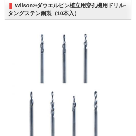
Wilson®ダウエルピン植立用穿孔機用ドリル-
タングステン鋼製（10本入）