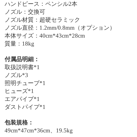
ハンドピース：ペンシル2本
ノズル：交換可
ノズル材質：超硬セラミック
ノズル直径：1.2mm/0.8mm（オプション）
本体サイズ：40
cm*
43
cm*
28
cm
質量：
18kg
付属品明細：
取扱説明書*1
ノズル*3
照明チューブ*1
ヒューズ*1
エアパイプ*1
ダストパイプ*1
包装規格：
49
cm*
47
cm*
36
cm
、19.5
kg