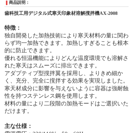
商品説明：
歯科技工用デジタル式寒天印象材溶解撹拌機AX-2008
特徴：
独自開発した加熱技術により寒天材料の量に関わ
らず均一加熱できます。加熱しすぎることも根本
的に防止できます。
優れる恒温機能によりどんな温度環境でも溶解さ
れた寒天はスムーズに排出できます。
アダプティブ型撹拌翼を採用し、よりきめ細か
く、充分、完全に撹拌する効果を実現しました。
寒天材成分に影響を与えないように容器は強耐蝕
性を持つステンレス鋼を使用します。
材料の量により二段階の加熱モードはご選択いた
だけます。
主な仕様：