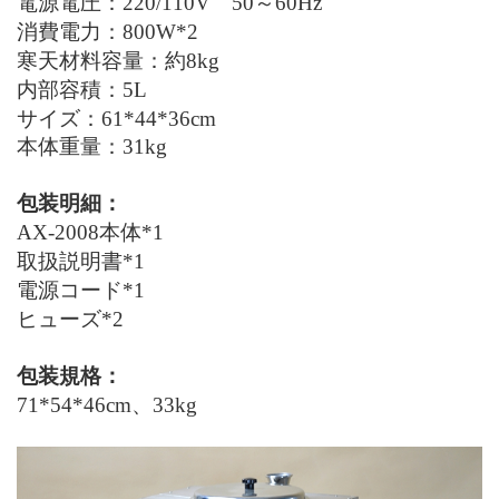
電源電圧：220
/110V
50～60
Hz
消費電力：800
W*2
寒天材料容量：約8
kg
内部容積：
5L
サイズ：61*44*36cm
本体重量：31
kg
包装明細：
AX-2008本体*1
取扱説明書*1
電源コード*1
ヒューズ*2
包装規格：
71*54*46cm、33
kg