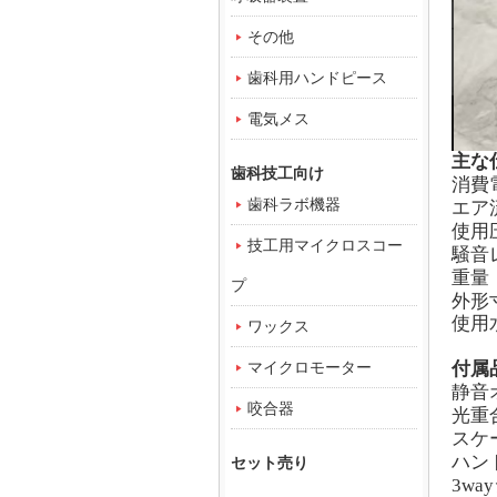
その他
歯科用ハンドピース
電気メス
主な
歯科技工向け
消費
歯科ラボ機器
エア流
使用圧
技工用マイクロスコー
騒音
重量
プ
外形寸
使用
ワックス
付属
マイクロモーター
静音
咬合器
光重
スケ
ハン
セット売り
3
way