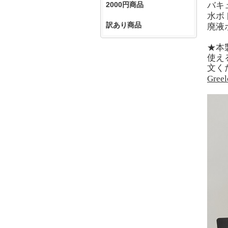
バキ
2000円商品
水ボ
訳あり商品
廃液
★本
使え
文く
Gr