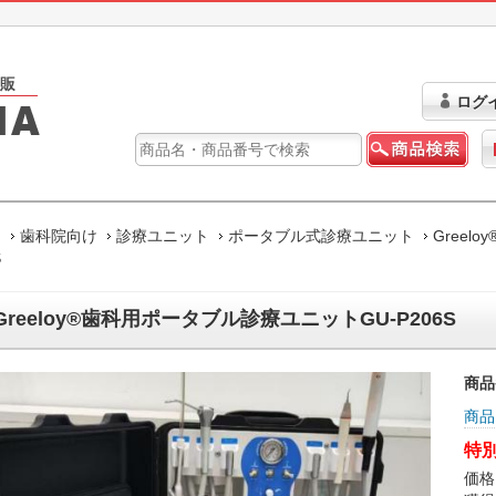
ログ
ム
歯科院向け
診療ユニット
ポータブル式診療ユニット
Greel
S
Greeloy®歯科用ポータブル診療ユニットGU-P206S
商品
商品
特別
価格