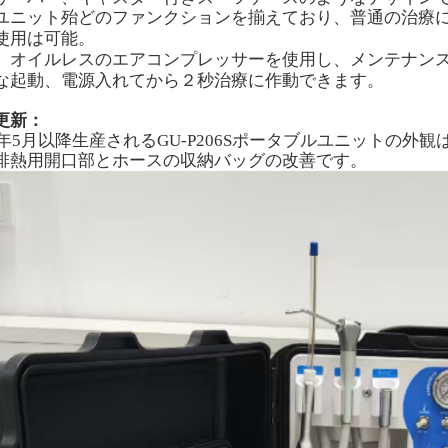
ユニット殆どのファンクションを揃えており、普通の治療
使用は可能。
、オイルレスのエアコンプレッサーを使用し、メンテナン
な起動、電源入れてから２秒治療に作動できます。
更新：
25年5月以降生産されるG
U-P206Sポータブルユニットの外
排熱用開口部とホースの収納バッグの改善です。