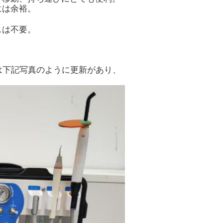
には余裕。
スは不要。
観は下記写真のように更新があり、