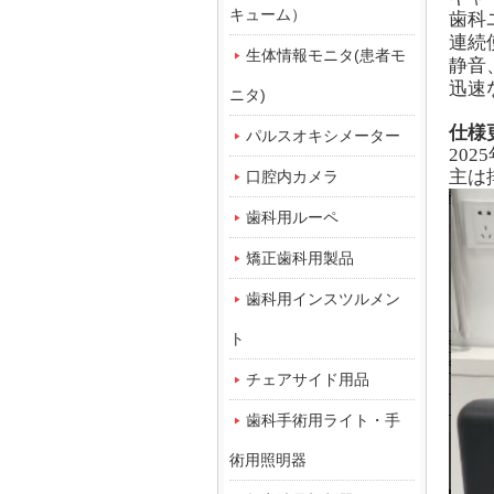
キューム）
歯科
連続
生体情報モニタ(患者モ
静音
迅速
ニタ)
仕様
パルスオキシメーター
20
主は
口腔内カメラ
歯科用ルーペ
矯正歯科用製品
歯科用インスツルメン
ト
チェアサイド用品
歯科手術用ライト・手
術用照明器