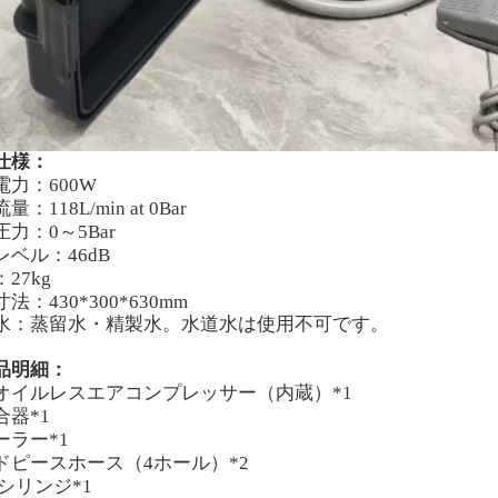
仕様：
電力：600
W
量：118L/min
at
0Bar
力：0～5Bar
レベル：46dB
：27
kg
法：430*300*630mm
水：蒸留水・精製水。水道水は使用不可です。
品明細：
オイルレスエアコンプレッサー（内蔵）*1
合器*1
ーラー*1
ドピースホース（4ホール）*2
シリンジ*1