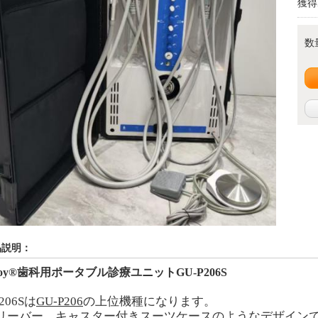
獲得
数
品説明：
eloy®歯科用ポータブル診療ユニットGU-P206
S
206
S
は
GU-P206
の上位機種になります。
リーバー、キャスター
付きスーツケースのようなデザイン