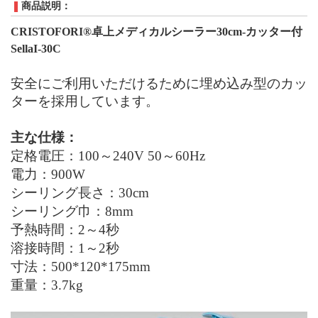
商品説明：
CRISTOFORI
®
卓上メディカルシーラー
3
0cm-
カッター付
SellaI
-
30C
安全にご利用いただけるために埋め込み型のカッ
ターを採用しています。
主な仕様：
定格電圧：100～240
V 50
～60
Hz
電力：900
W
シーリング
長さ：3
0cm
シーリング巾：8mm
予熱時間：2～4秒
溶接時間：1～2
秒
寸法：500*120*175mm
重量：3.7kg