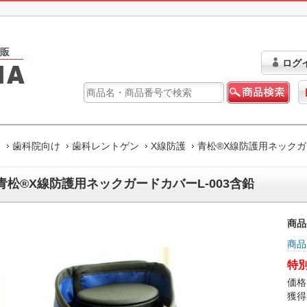
ログ
ム
歯科院向け
歯科レントゲン
X線防護
青松®X線防護用ネックガー
青松®X線防護用ネックガードカバーL-003含鉛
商品
商品
特別
価格
獲得