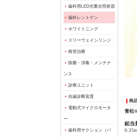
歯科用LED光重合照射器
歯科レントゲン
ホワイトニング
スリーウェイシリンジ
根管治療
除菌・消毒・メンテナ
ンス
診療ユニット
虫歯診断装置
商
電動式マイクロモータ
青松
ー
鉛当
0.35
歯科用サクション（バ