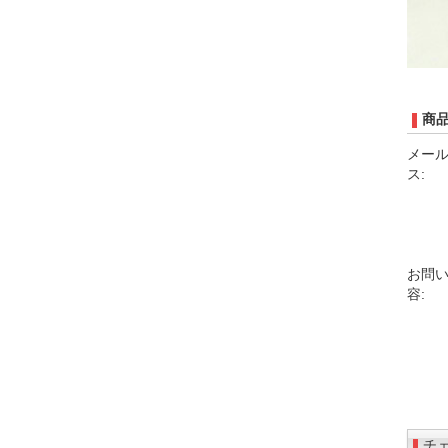
商
メー
ス:
お問
容:
チ