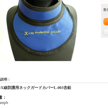
数
品説明：
®X線防護用ネックガードカバー
L-00
3含鉛
量：
mmpb