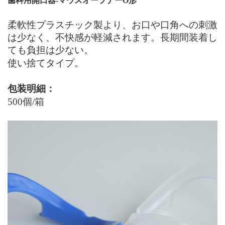
歯科用開口器
-マウスオープナーO
形
柔軟性プラスチック製より、お口や口角への刺激
は少なく、不快感が軽減されます。長期間装着し
ても負担は少ない。
使い捨てタイプ。
包装明細：
5
00個
/
箱