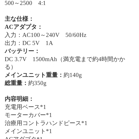
500～2500 4
:1
主な仕様：
AC
アダプタ：
入力：
AC100
～
240V
50/60Hz
出力：
DC 5V
1A
バッテリー：
DC
3.7
V
1500mAh（満充電まで約4時間かか
る）
メインユニット重量：
約
140
g
総重量：
約
350
g
内容明細：
充電用ベース
*1
モーターカバー
*1
治療用コントラハンドピース
*1
メインユニット
*1