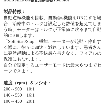
RUENSHENG®根管
治療機器
YS-EM-A
製品特徴：
自動逆転機能を搭載、自動
機能を
ON
にする場
逆転
合、
治療中のトルクは設定した数値を超えてしま
う時、モーターはトルクが正常値に戻るまで自動
的に
します。
逆転
「
Soft Start/Stop
」機能、モーターが起動・停止す
る際に、徐々に加速・減速しています。患者さん
に突然起動による不快感を与えなく、フィアルの
保護にもなれます。
自分で設定するユーザーモードは最大６つまでセ
ーブできます。
速度（
rpm
）＆レシオ：
200～900 10
:1
140
～
550 16
:1
100～450 20
:1