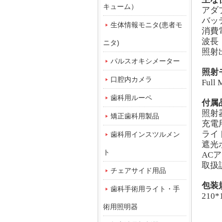
キューム）
アダ
バッ
生体情報モニタ(患者モ
消費
波長
ニタ)
照射
パルスオキシメーター
照射
口腔内カメラ
Full
歯科用ルーペ
付属
照射
矯正歯科用製品
充電
ライ
歯科用インスツルメン
遮光
ト
AC
ア
取扱
チェアサイド用品
包装
歯科手術用ライト・手
210*
術用照明器