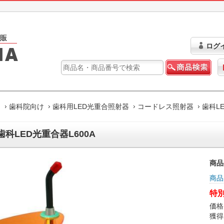
ログ
ム
歯科院向け
歯科用LED光重合照射器
コードレス照射器
歯科LE
歯科LED光重合器L600A
商品
商品
特別
価格
獲得