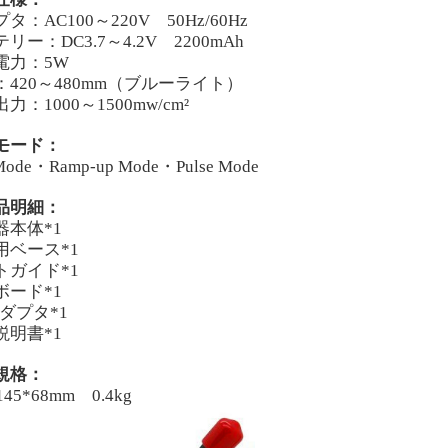
プタ：
AC1
0
0～220V 50Hz/60Hz
テリー：
DC3.7～4.2V 2200mAh
電力：
5
W
：
420～48
0
mm（ブルーライト）
出力：
1000～1500mw/cm
²
モード：
 Mode・Ramp-up Mode・Pulse Mode
品明細：
器本体
*1
用ベース
*1
トガイド
*1
ボード
*1
ダプタ
*1
説明書
*1
規格：
145*68mm 0.4kg