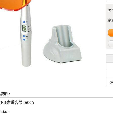
カ
数
品説明：
LED光重合器L600A
仕様：