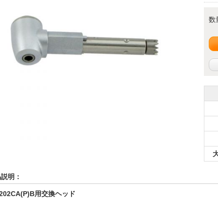
数
品説明：
e202CA(P)B用交換ヘッド