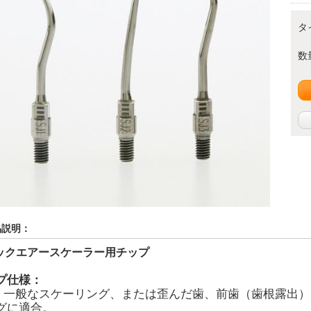
タ
数
品説明：
ックエアースケーラー用チップ
プ仕様：
1：一般なスケーリング、または歪んだ歯、前歯（歯根露出
グに適合。