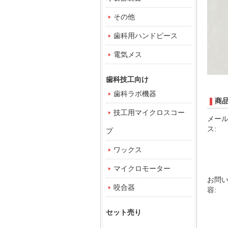
その他
歯科用ハンドピース
電気メス
歯科技工向け
歯科ラボ機器
商
技工用マイクロスコー
メー
ス:
プ
ワックス
マイクロモーター
お問
咬合器
容:
セット売り