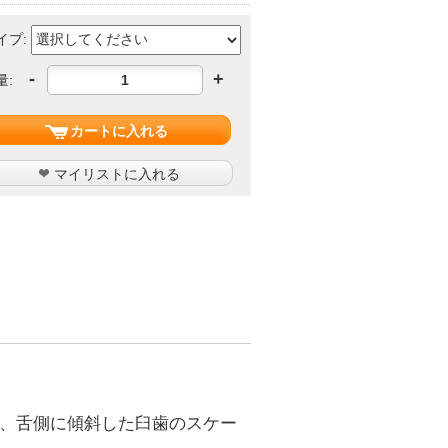
イプ:
-
+
量:
カートに入れる
マイリストに入れる
）、舌側に傾斜した臼歯のスケー