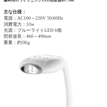
歯科用ホワイトニング
LED
照射器
KC-568
主な仕様：
電源：
AC1
0
0～220V
50/60Hz
消費電力：
33w
光源：ブルーライトLED 6個
照射波長：
460～490nm
重量：約
5Kg