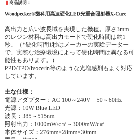
商品説明：
Woodpecker®歯科用高速硬化LED光重合照射器X-Cure
高出力と広い波長域を実現した機種。厚さ
3mm
のレジン材料は高出力モードで硬化時間は約1
秒。（*硬化時間1秒はメーカーの実験データー
で、実際な治療環境によって硬化時間は異なる可
能性もあります。）
PPD/TPO/Ivocerin等のような光増感剤もよく対応
しています。
主な仕様：
電源アダプター：
AC 100～240V 50～60Hz
光源：
10W Blue LED
波長：
385～515nm
照射出力：
1000mW/c㎡～3000mW/c㎡
本体サイズ：
276mm×28mm×30mm