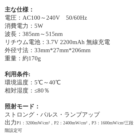
主な仕様：
電圧：
AC100～240V 50/60Hz
消費電力
：
5
W
波長：
385nm～515nm
リチウム電池：
3.7V
2200mAh
無線充電
外径寸法：
33mm
*
27mm
*
206
mm
重量
：
約
170g
利用条件
:
環境温度：
5℃～40℃
相対湿度：
≤80％
照射モード：
ストロング・
パルス
・
ランプアップ
出力
P1：
3200mW/cm
²
，P2：2400mW/cm
²
，P3：1600mW/cm
²三段
階設定可